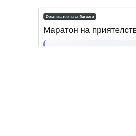
Организатор на събитието
Маратон на приятелст
+359 888 939 947
dimitrova.stanimira@gmail.com
Контакти
Facebook
Информация