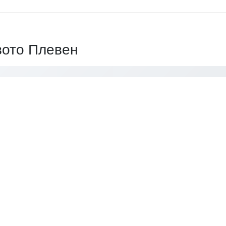
вото Плевен
Нашите Партньори