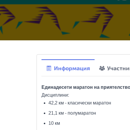
Информация
Участни
Единадесети
маратон на приятелство
Дисциплини:
42,2 км - класически маратон
21,1 км - полумаратон
10 км