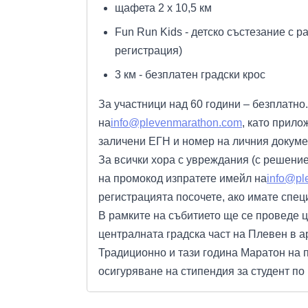
щафета 2 х 10,5 км
Fun Run Kids - детско състезание с 
регистрация)
3 км - безплатен градски крос
За участници над 60 години – безплатно
на
info@plevenmarathon.com
, като прило
заличени ЕГН и номер на личния докуме
За всички хора с увреждания (с решение
на промокод изпратете имейл на
info@pl
регистрацията посочете, ако имате спец
В рамките на събитието ще се проведе 
централната градска част на Плевен в а
Традиционно и тази година Маратон на 
осигуряване на стипендия за студент по