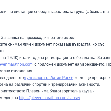
различни дистанции според възрастовата група (с безплатна
. За заявка на промокод изпратете имейл
жите сниман личен документ, показващ възрастта, но със
нт.
 на ТЕЛК) и тази година регистрацията е безплатна. За зая
evenmarathon.com
, с приложен документ на увреждането. П
иални изисквания.
целодневното
мултиспорт събитие Park+
, което ще превърне
рена на различни спортни и тренировъчни активности.
приятелството Плевен има благотворителна кауза -
 медицина:
https://plevenmarathon.com/cause/