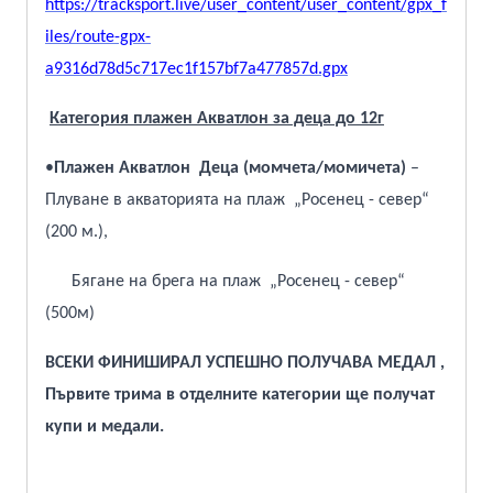
https://tracksport.live/user_content/user_content/gpx_f
iles/route-gpx-
a9316d78d5c717ec1f157bf7a477857d.gpx
Категория плажен Акватлон за деца до 12г
•
Плажен Акватлон Деца (момчета/момичета)
–
Плуване в акваторията на плаж „Росенец - север“
(200 м.),
Бягане на брега на плаж „Росенец - север“
(500м)
ВСЕКИ ФИНИШИРАЛ УСПЕШНО ПОЛУЧАВА МЕДАЛ ,
Първите трима в отделните категории ще получат
купи и медали.