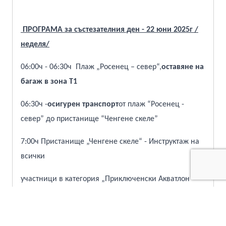
ПРОГРАМА за състезателния ден - 22 юни 2025г /
неделя/
06:00ч -
06:30ч
Плаж „Росенец – север“,
оставяне на
багаж в зона Т1
06:30ч -
осигурен транспорт
от плаж “Росенец -
север” до пристанище “Ченгене скеле”
7:00ч Пристанище „Ченгене скеле“ - Инструктаж на
всички
участници в категория „Приключенски Акватлон –
мъже, жени, щафети и мастърс 45+“
7:15ч Отплаване за остров Света Анастасия
с