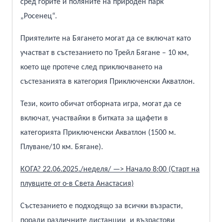
сред горите и поляните на природен парк
„Росенец“.
Приятелите на Бягането могат да се включат като
участват в състезанието по Трейл Бягане – 10 км,
ко
ет
о ще протече след приключването на
състезанията в категория Приключенски Акватлон.
Тези, които обичат отборната игра, могат да се
включат, участвайки в битката за щафети в
категорията Приключенски Акватлон (1500 м.
Плуване/10 км. Бягане).
КОГА? 22.06.2025./неделя/ —> Начало 8:00 (Старт на
плувците от о-в Света Анастасия)
Състезанието е подходящо за всички възрасти,
поради различните дистанции и възрастови