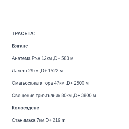
ТРАСЕТА:
Бягане
Анатема Рън 12км
,
D+
583 м
Лалето 29км
,
D+
1522 м
Омагьосаната гора 47км
,
D+
2500 м
Свещения триъгълник 80км
,
D+
3800
м
Колоездене
Станимака 7км
,
D+ 219 m