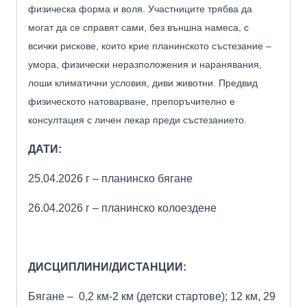
физическа форма и воля. Участниците трябва да
могат да се справят сами, без външна намеса, с
всички рискове, които крие планинското състезание –
умора, физически неразположения и наранявания,
лоши климатични условия, диви животни. Предвид
физическото натоварване, препоръчително е
консултация с личен лекар преди състезанието.
ДАТИ:
25.04.20
26
г – планинско бягане
26.04.2026
г – планинско колоездене
ДИСЦИПЛИНИ/ДИСТАНЦИИ:
Бягане – 0,2 км-2 км (детски стартове); 12 км, 29