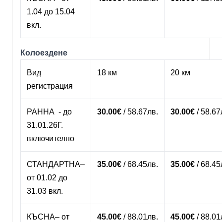
1.04 до 15.04
вкл.
Колоездене
Вид
18 км
20 км
регистрация
РАННА - до
30.00€
/
58.67лв.
30.00€
/
58.67
31.01.26Г.
включително
СТАНДАРТНА–
35.00€
/
68.45лв.
35.00€
/
68.45
от 01.02 до
31.03 вкл.
КЪСНА– от
45.00€
/
88.01лв.
45.00€
/
88.01