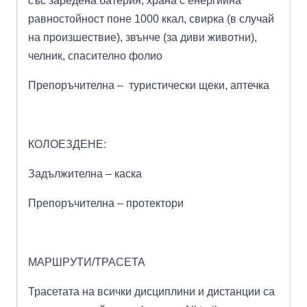
със заредена батерия; храна с енергийна
равностойност поне 1000 ккал, свирка (в случай
на произшествие), звънче (за диви животни),
челник, спасително фолио
Препоръчителна – туристически щеки, аптечка
КОЛОЕЗДЕНЕ:
Задължителна – каска
Препоръчителна – протектори
МАРШРУТИ/ТРАСЕТА
Трасетата на всички дисциплини и дистанции са