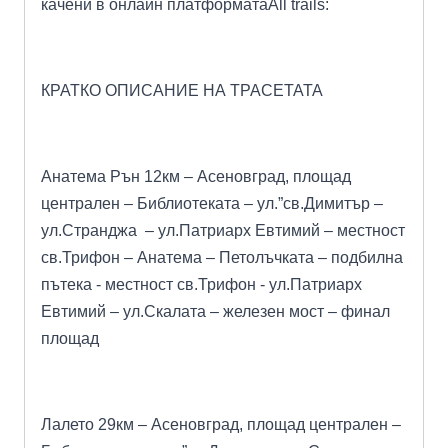
качени в онлайн платформата
All trails:
КРАТКО ОПИСАНИЕ НА ТРАСЕТАТА
Анатема Рън 12км
– Асеновград, площад
централен – Библиотеката – ул.”св.Димитър –
ул.Странджа – ул.Патриарх Евтимий – местност
св.Трифон – Анатема – Петолъчката – подбилна
пътека - местност св.Трифон - ул.Патриарх
Евтимий – ул.Скалата – железен мост – финал
площад
Лалето 29км
– Асеновград, площад централен –