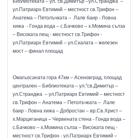
Библиотеката – ул.”св.Димитър –ул.Странджа –
ул.Патриарх Евтимий – местност св.Трифон –
Анатема – Петолъчката – Лале баир - Ловна
хижа - Гонда вода – с.Бачково – х.Момина сълза
– Високата пещ - местност св.Трифон -
ул.Патриарх Евтимий – ул.Скалата – железен
мост – финал площад
Омагьосаната гора 47км
– Асеновград, площад
централен – Библиотеката – ул.”св.Димитър –
ул.Странджа – ул.Патриарх Евтимий – местност
св.Трифон – Анатема – Петолъчката – Лале
баир - Ловна хижа – Добростан – вр.Св.Христ –
х.Марциганица – Червената стена - Гонда вода –
с.Бачково – х.Момина сълза – Високата пещ -
местност св.Трифон - ул.Патриарх Евтимий –