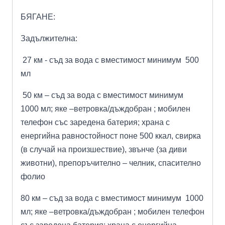
БЯГАНЕ:
Задължителна:
27 км - съд за вода с вместимост минимум 500
мл
50 км – съд за вода с вместимост минимум
1000 мл; яке –ветровка/дъждобран ; мобилен
телефон със заредена батерия; храна с
енергийна равностойност поне 500 ккал, свирка
(в случай на произшествие), звънче (за диви
животни), препоръчително – челник, спасително
фолио
80 км – съд за вода с вместимост минимум 1000
мл; яке –ветровка/дъждобран ; мобилен телефон