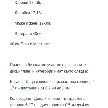
Юноши 17-18г.
Девойки 17-18г.
Мъже и жени 1
9
-
39
г,
Ветерани 4
0
г+
60 км Елит и Мастърс
Право на безплатно участие в различните
дисциплини и категории имат както следва:
Бягане - Деца и юноши – възрастова граница 4-
17 г – дистанции от 0,2 км до 2 км
Колоездене - Деца и юноши – възрастова
граница 6-17 г – дистанции от 0,5 км до 4 км