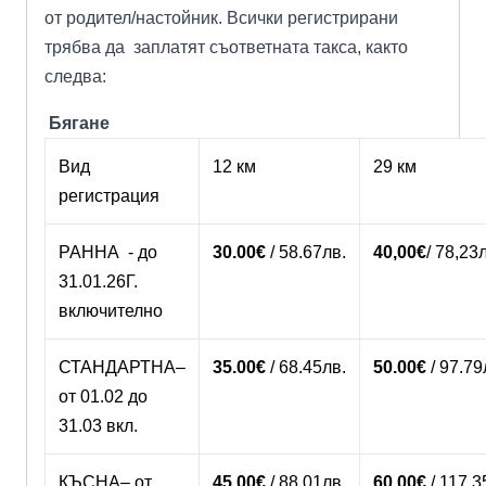
от родител/настойник. Всички регистрирани
трябва да заплатят съответната такса, както
следва:
Бягане
Вид
12 км
29 км
регистрация
РАННА - до
30.00€
/
58.67лв.
40,00
€
/ 78,23
31.01.26Г.
включително
СТАНДАРТНА–
35.00€
/
68.45лв.
50.00€
/
97.79
от 01.02 до
31.03 вкл.
КЪСНА– от
45.00€
/
88.01лв.
60.00€
/
117.3