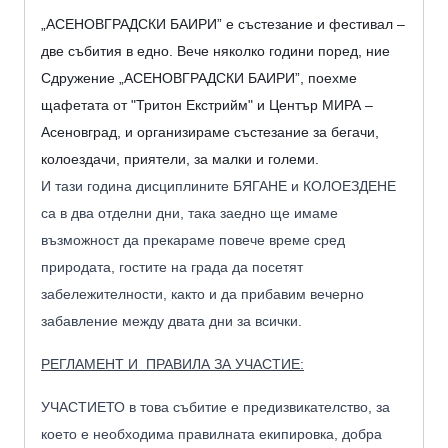
„АСЕНОВГРАДСКИ БАИРИ” е състезание и фестивал –
две събития в едно. Вече няколко години поред, ние
Сдружение „АСЕНОВГРАДСКИ БАИРИ”, поехме
щафетата от "Тритон Екстрийм" и Център МИРА –
Асеновград, и организираме състезание за бегачи,
колоездачи
,
приятели
,
за малки и големи.
И тази година дисциплините БЯГАНЕ и КОЛОЕЗДЕНЕ
са в два отделни дни, така заедно ще имаме
възможност да прекараме повече време сред
природата, гостите на града да посетят
забележителности, както и да прибавим вечерно
забавление между двата дни за всички.
РЕГЛАМЕНТ И ПРАВИЛА ЗА УЧАСТИЕ:
УЧАСТИЕТО в това събитие е предизвикателство, за
което е необходима правилната екипировка, добра