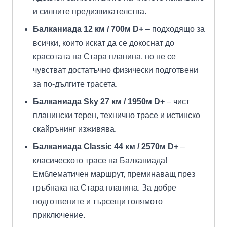
и силните предизвикателства.
Балканиада 12 км / 700м D+
– подходящо за
всички, които искат да се докоснат до
красотата на Стара планина, но не се
чувстват достатъчно физически подготвени
за по-дългите трасета.
Балканиада Sky 27 км / 1950м D+
– чист
планински терен, технично трасе и истинско
скайрънинг изживява.
Балканиада Classic 44 км / 2570м D+
–
класическото трасе на Балканиада!
Емблематичен маршрут, преминаващ през
гръбнака на Стара планина. За добре
подготвените и търсещи голямото
приключение.