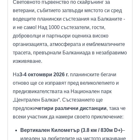
Световното първенство по скайрънинг за
ветерани, събитието затвърди мястото си сред
водещите планински състезания на Балканите -
и не само! Над 1000 състезатели, гости,
доброволци и партньори оцениха високо
организацията, атмосферата и емблематичните
трасета, превърнали Балканиада в незабравимо
изживяване.
На
3-4 октомври 2026 г.
планинските бегачи
отново ще се изправят пред великолепието и
предизвикателствата на Национален парк
„Централен Балкан“. Състезанието ще
предложи
четири различни дистанции
, така че
всеки участник да намери своето приключение:
Вертикален Километър (3.8 км / 830м D+)
–
идеален за любителите на чистото изкачване