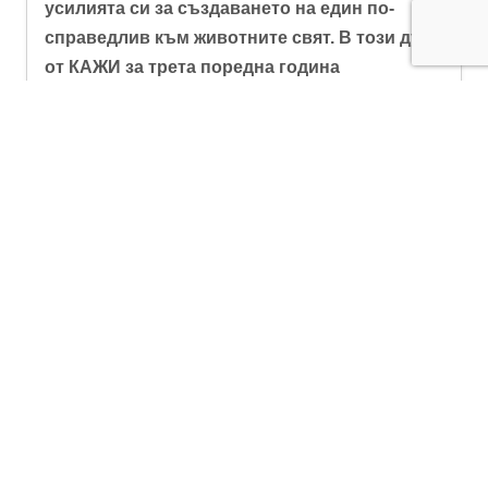
усилията си за създаването на един по-
справедлив към животните свят. В този дух
от КАЖИ за трета поредна година
организираме благотворителното Бягане за
животните!
Регистрация и маршрут
0895760754
office@caai.bg
Контакти
Facebook