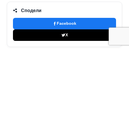
Сподели
Facebook
X
Организатор на събитието
Приятели
BOTEVGRAD RUN 2021 16km/800D+ 7km/300D+
0898420468
VelislavStoev2020@gmail.com