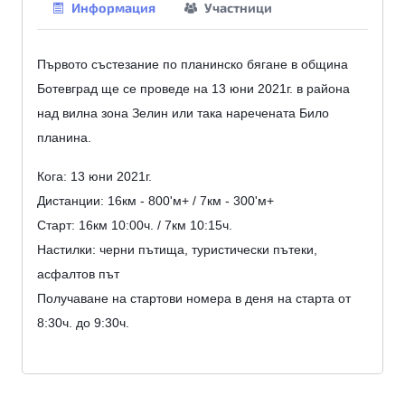
Информация
Участници
Първото състезание по планинско бягане в община 
Ботевград ще се проведе на 13 юни 2021г. в района 
над вилна зона Зелин или така наречената Било 
планина.
Кога: 13 юни 2021г.
Дистанции: 16км - 800'м+ / 7км - 300'м+
Старт: 16км 10:00ч. / 7км 10:15ч.
Настилки: черни пътища, туристически пътеки, 
асфалтов път
Получаване на стартови номера в деня на старта от 
8:30ч. до 9:30ч.