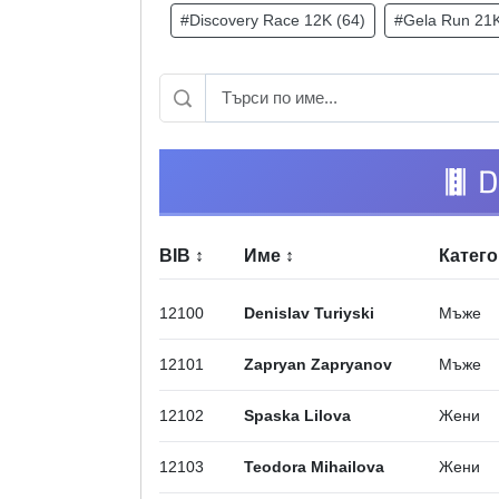
#Discovery Race 12K (64)
#Gela Run 21K
D
BIB
↕
Име
↕
Катег
12100
Denislav Turiyski
Мъже
12101
Zapryan Zapryanov
Мъже
12102
Spaska Lilova
Жени
12103
Teodora Mihailova
Жени