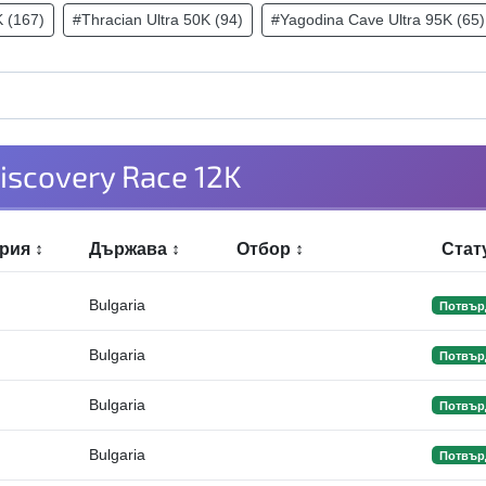
 (167)
#Thracian Ultra 50K (94)
#Yagodina Cave Ultra 95K (65)
iscovery Race 12K
ория
↕
Държава
↕
Отбор
↕
Стат
Bulgaria
Потвър
Bulgaria
Потвър
Bulgaria
Потвър
Bulgaria
Потвър