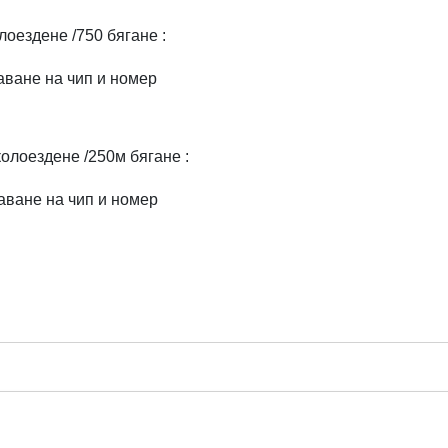
колоездене /750 бягане
:
аване на чип и номер
колоездене /250м бягане :
аване на чип и номер