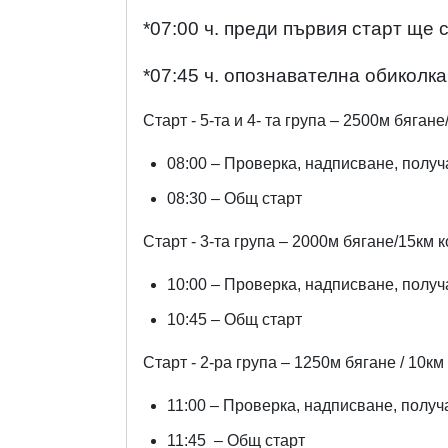
*07:00 ч.
преди първия старт ще 
*07:45 ч.
опознавателна обиколка
Старт - 5-та и 4- та група – 2500м бяган
0
8
:
0
0 –
Проверка, надписване, получ
08:30 – Общ старт
Старт - 3-та група – 2000м бягане/15км 
10:00 – Проверка, надписване, получ
10:
45
– Общ старт
Старт - 2-ра група – 1250м бягане / 10км
11:00 – Проверка, надписване, получ
11:45 – Общ старт