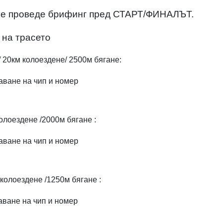
се проведе брифинг пред СТАРТ/ФИНАЛЪТ.
 на трасето
е/ 20км колоездене/ 2500м бягане:
аване на чип и номер
колоездене /2000м бягане
:
аване на чип и номер
 колоездене /1250м бягане :
аване на чип и номер