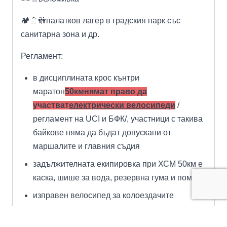
🏕️🚿🚻палатков лагер в градския парк със
санитарна зона и др.
Регламент:
в дисциплината крос кънтри
маратон
50км
нямат
право да
участват
електрически велосипеди
/
регламент на UCI и БФК/, участници с такива
байкове няма да бъдат допускани от
маршалите и главния съдия
задължителната екипировка при ХСМ 50км е
каска, шише за вода, резервна гума и помпа
изправен велосипед за колоездачите
организаторите си запазваме правото да
въведем контролни времена в дисциплината