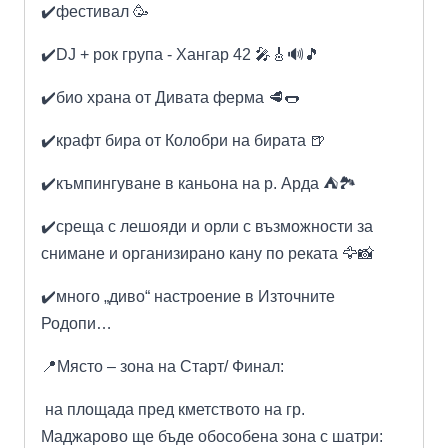
✔️фестивал 🥳
✔️DJ + рок група - Хангар 42 🎤🎸🔊🎵
✔️био храна от Дивата ферма 🥩🌭
✔️крафт бира от Колобри на бирата 🍺
✔️къмпингуване в каньона на р. Арда ⛺️🏞️
✔️среща с лешояди и орли с възможности за
снимане и организирано кану по реката 🦅📸
✔️много „диво“ настроение в Източните
Родопи…
📍Място – зона на Старт/ Финал:
на площада пред кметството на г
р.
Маджарово
ще бъде обособена зона с шатри: