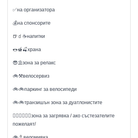
✅на организатора
💰на спонсорите
🍺🧃☕️напитки
🌭🍯🍒храна
😎⛱️зона за релакс
🚲⚒️велосервиз
🚲🚲паркинг за велосипеди
🚲🚲транзишън зона за дуатлонистите
🏃🏻‍♂️🏃🏻‍♀️зона за загрявка / ако състезателите
пожелаят/
🚲🚿веломивка