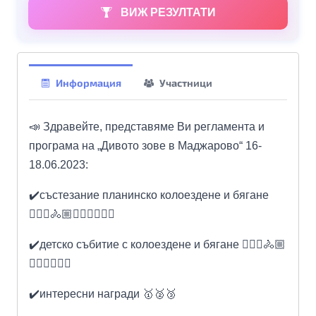
ВИЖ РЕЗУЛТАТИ
Информация
Участници
📣 Здравейте, представяме Ви регламента и
п
рограма на „Дивото зове в Маджарово“ 16-
18.06.2023:
✔️състезание планинско колоездене и бягане
🚴🏻‍♀️🚴🏼🏃🏻‍♀️🏃🏻‍♂️
✔️детско събитие с колоездене и бягане 🚴🏻‍♀️🚴🏼
🏃🏻‍♀️🏃🏻‍♂️
✔️интересни награди 🥇🥈🥉