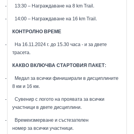
-
13:30 – Награждаване на 8
km Trail
.
-
14:00 – Награждаване на 16
km Trail
.
КОНТРОЛНО ВРЕМЕ
-
На 16.11.2024 г. до 15.30 часа - и за двете
трасета.
КАКВО ВКЛЮЧВА СТАРТОВИЯ ПАКЕТ
:
-
М
едал за всички финиширали в дисциплините
8 км и 16 км
.
-
С
увенир с логото на проявата за всички
участници в двете дисциплини
.
-
В
ремеизмерване и състезателен
номер за всички участници
.