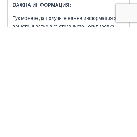
ВАЖНА ИНФОРМАЦИЯ
:
Тук можете да получите важна информация за
вашето участие в състезанието
- екипировка,
правила и т.н.
https://drive.google.com/file/d/1aEhC0jkWZSjeDBZ
D8V0GUoe7kE3zQQQZ/view?usp=sharing
ОПИСАНИЕ НА ТРАСЕТО:
Старт в центъра на село Емен и само 200 м по
асфалт из селото, тръгваме по пътечка от левия
бряг на река Негованка, след още 500 метра сме
н
а
входа на Еменската пещера, свързана с повъ
рхността с естествен вход. Тя е дълга 3113 м
и заема седемнадесето място в списъка на най-
дълбоките пещери в България. След малко