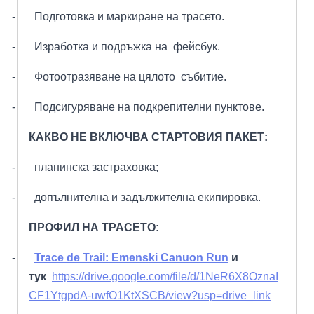
-
П
одготовка и маркиране на трасето
.
-
И
зработка и подръжка на фейсбук
.
-
Ф
отоотразяване на цялото събитие
.
-
П
одсигуряване на подкрепителни пунктове
.
КАКВО НЕ ВКЛЮЧВА СТАРТОВИЯ ПАКЕТ:
-
п
ланинска застраховка
;
-
д
опълнителна и задължителна екипировка
.
ПРОФИЛ НА ТРАСЕТО:
-
Trace de Trail:
Emenski
Canuon
Run
и
тук
https://drive.google.com/file/d/1NeR6X8OznaI
CF1YtgpdA-uwfO1KtXSCB/view?usp=drive_link