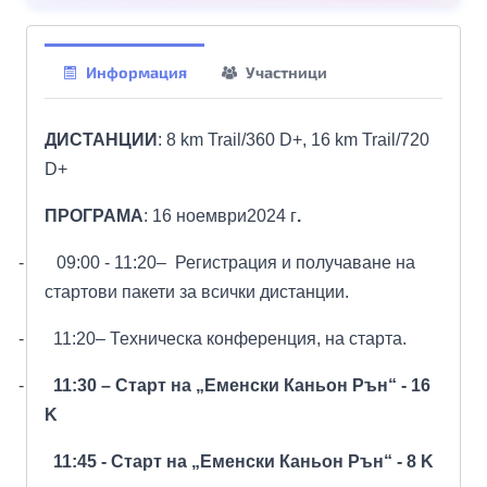
Информация
Участници
ДИСТАНЦИИ
: 8
km Trail/
360
D+, 16 km Trail/720
D+
ПРОГРАМА
: 16 ноември
202
4
г
.
-
09
:00 - 11:
2
0
– Р
егистрация и получаване на
стартови пакети за всички дистанции
.
-
11:
2
0
– Техническа конференция, на старта.
-
11:30 – С
тарт на „
Еменски Каньон Рън
“ - 16
K
11:45 -
С
тарт на „
Еменски Каньон Рън
“ - 8 K