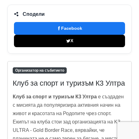
Сподели
Facebook
X
Организатор на събитието
Клуб за спорт и туризъм К3 Ултра
Клуб за спорт и туризъм К3 Ултра
е създаден
с мисията да популяризира активния начин на
живот и красотата на Родопите чрез спорт.
Екипът на клуба стои зад организацията на K3
ULTRA - Gold Border Race, вярвайки, че
планината не е само терен за бягане, а място за