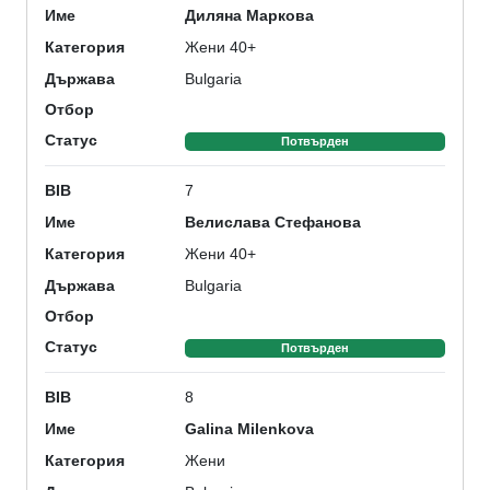
Диляна Маркова
Име
Жени 40+
Категория
Bulgaria
Държава
Отбор
Статус
Потвърден
7
BIB
Велислава Стефанова
Име
Жени 40+
Категория
Bulgaria
Държава
Отбор
Статус
Потвърден
8
BIB
Galina Milenkova
Име
Жени
Категория