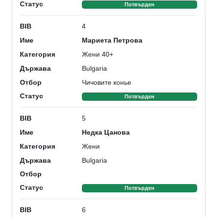
Статус
Потвърден
4
BIB
Мариета Петрова
Име
Жени 40+
Категория
Bulgaria
Държава
Чичовите конье
Отбор
Статус
Потвърден
5
BIB
Недка Цанова
Име
Жени
Категория
Bulgaria
Държава
Отбор
Статус
Потвърден
6
BIB