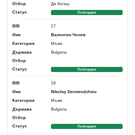
Да бягаш
Отбор
Статус
Потвърден
17
BIB
Валентин Чочев
Име
Мъже
Категория
Bulgaria
Държава
Отбор
Статус
Потвърден
18
BIB
Nikolay Dermendzhiev
Име
Мъже
Категория
Bulgaria
Държава
Отбор
Статус
Потвърден