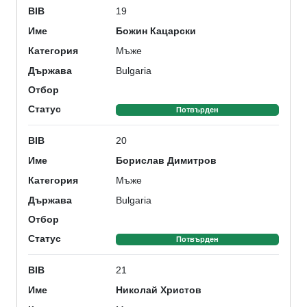
19
BIB
Божин Кацарски
Име
Мъже
Категория
Bulgaria
Държава
Отбор
Статус
Потвърден
20
BIB
Борислав Димитров
Име
Мъже
Категория
Bulgaria
Държава
Отбор
Статус
Потвърден
21
BIB
Николай Христов
Име