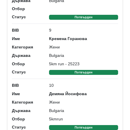
Bulgaria
Държава
Отбор
Статус
Потвърден
9
BIB
Кремена Горанова
Име
Жени
Категория
Bulgaria
Държава
5km run - 25223
Отбор
Статус
Потвърден
10
BIB
Демяна Йосифова
Име
Жени
Категория
Bulgaria
Държава
5kmrun
Отбор
Статус
Потвърден