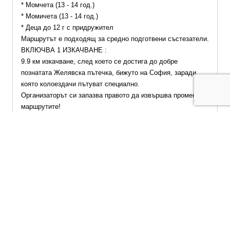
* Момчета (13 - 14 год.)
* Момичета (13 - 14 год.)
* Деца до 12 г с придружител
Маршрутът е подходящ за средно подготвени състезатели.
ВКЛЮЧВА 1 ИЗКАЧВАНЕ :
9.9 км изкачване, след което се достига до добре 
познатата Желявска пътечка, бижуто на София, заради 
която колоездачи пътуват специално. 
Организаторът си запазва правото да извършва промени по 
маршрутите!
РЕГИСТРАЦИЯ И ЗАСТРАХОВКА
Линк за регистрация: 
КРАЙНИЯТ СРОК ЗА РЕГИСТРАЦИЯ Е: 
29ти МАЙ 2026 Г В 23:59 ЧАСА
ТАКСА ЗА УЧАСТИЕ:
До 24.03.2026 г ранна регистрация 30 Евро 
(за трасе Пикник тази такса ще остане непроменена)
До 24.04.2026 г - средна такса 40 Евро
До 17.05.2026 г -късна такса 55 Евро (След тази дата ще 
приемаме записвания, но името на участника няма да 