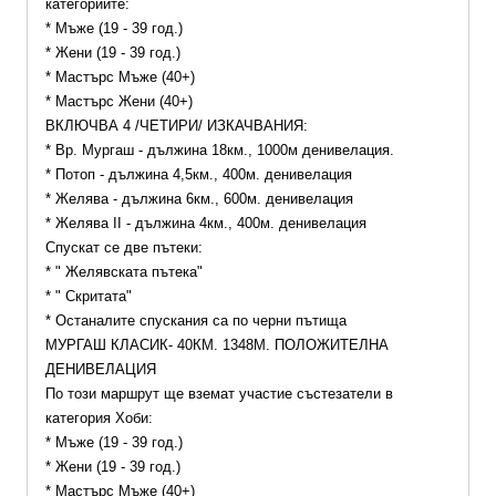
категориите: 
* Мъже (19 - 39 год.)
* Жени (19 - 39 год.)
* Мастърс Мъже (40+)
* Мастърс Жени (40+)
ВКЛЮЧВА 4 /ЧЕТИРИ/ ИЗКАЧВАНИЯ:
* Вр. Мургаш - дължина 18км., 1000м денивелация.
* Потоп - дължина 4,5км., 400м. денивелация
* Желява - дължина 6км., 600м. денивелация
* Желява II - дължина 4км., 400м. денивелация
Спускат се две пътеки:
* " Желявската пътека"
* " Скритата"
* Останалите спускания са по черни пътища
МУРГАШ КЛАСИК- 40КМ. 1348М. ПОЛОЖИТЕЛНА 
ДЕНИВЕЛАЦИЯ
По този маршрут ще вземат участие състезатели в 
категория Хоби:
* Мъже (19 - 39 год.)
* Жени (19 - 39 год.)
* Мастърс Мъже (40+)