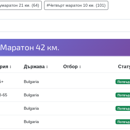
маратон 21 км. (64)
#Четвърт маратон 10 км. (101)
Маратон 42 км.
ория
↕
Държава
↕
Отбор
↕
Стат
5+
Bulgaria
Потвър
0-65
Bulgaria
Потвър
Bulgaria
Потвър
Bulgaria
Потвър