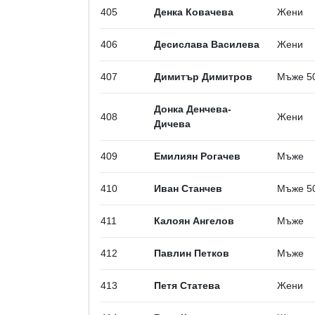
405
Денка Ковачева
Жени
406
Десислава Василева
Жени
407
Димитър Димитров
Мъже 5
Донка Денчева-
408
Жени
Дичева
409
Емилиян Рогачев
Мъже
410
Иван Станчев
Мъже 5
411
Калоян Ангелов
Мъже
412
Павлин Петков
Мъже
413
Петя Статева
Жени