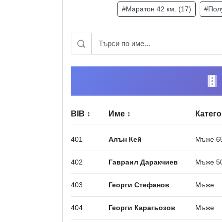
#Маратон 42 км. (17)
#Полу
BIB
↕
Име
↕
Катег
401
Алън Кей
Мъже 6
402
Гавраил Даракчиев
Мъже 5
403
Георги Стефанов
Мъже
404
Георги Карагьозов
Мъже