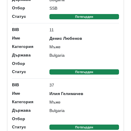
SSB
Отбор
Статус
Потвърден
11
BIB
Денис Любенов
Име
Мъже
Категория
Bulgaria
Държава
Отбор
Статус
Потвърден
37
BIB
Илия Гелимачев
Име
Мъже
Категория
Bulgaria
Държава
Отбор
Статус
Потвърден