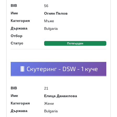
56
BIB
Огнян Пелов
Име
Мъже
Категория
Bulgaria
Държава
Отбор
Статус
Потвърден
Скутеринг - DSW - 1 куче
21
BIB
Елица Данаилова
Име
Жени
Категория
Bulgaria
Държава