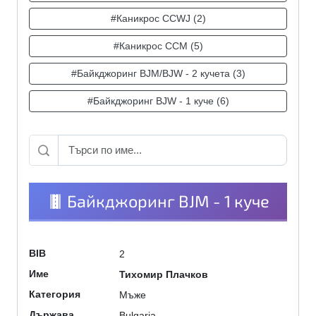
#Каникрос CCWJ (2)
#Каникрос CCM (5)
#Байкджоринг BJM/BJW - 2 кучета (3)
#Байкджоринг BJW - 1 куче (6)
Байкджоринг BJM - 1 куче
2
BIB
Тихомир Плачков
Име
Мъже
Категория
Bulgaria
Държава