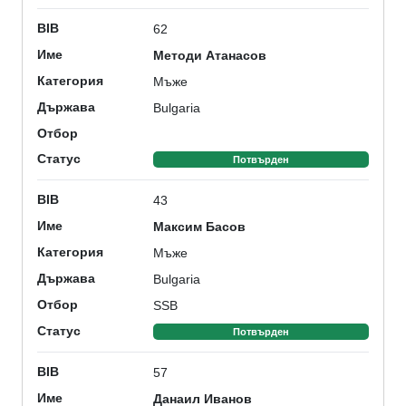
62
BIB
Методи Атанасов
Име
Мъже
Категория
Bulgaria
Държава
Отбор
Статус
Потвърден
43
BIB
Максим Басов
Име
Мъже
Категория
Bulgaria
Държава
SSB
Отбор
Статус
Потвърден
57
BIB
Данаил Иванов
Име