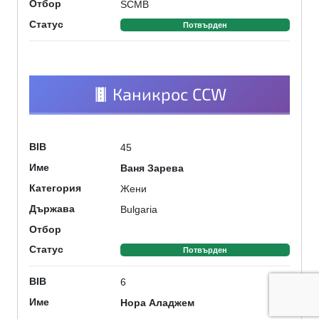
SCMB
Отбор
Статус
Потвърден
Каникрос CCW
45
BIB
Ваня Зарева
Име
Жени
Категория
Bulgaria
Държава
Отбор
Статус
Потвърден
6
BIB
Нора Аладжем
Име