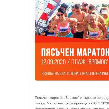
Пясъчен маратон „Вромос“ е първото по род
плажа. Маратона ще се проведе на 12.9.2020 
Черноморец, като нашият екип ще извърши в