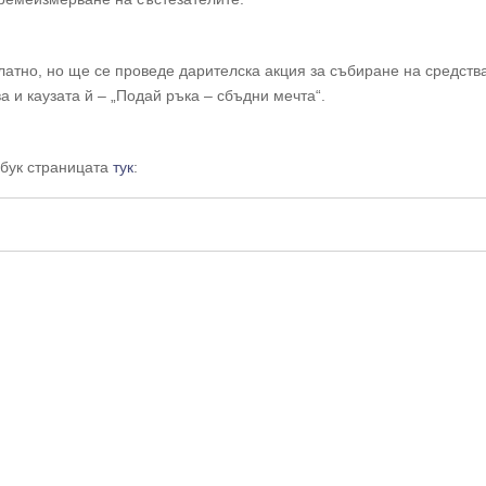
латно, но ще се проведе дарителска акция за събиране на средства
 и каузата й – „Подай ръка – сбъдни мечта“.
сбук страницата
тук
: