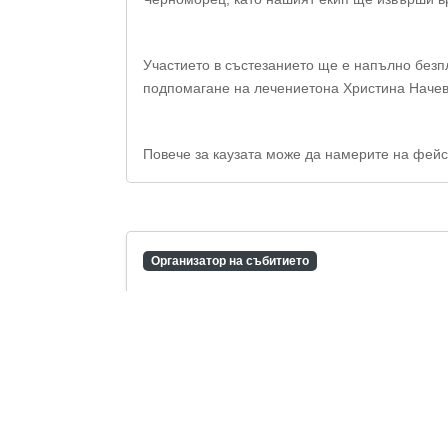
Участието в състезанието ще е напълно безп
подпомагане на лечениетона Христина Начева
Повече за каузата може да намерите на фей
Организатор на събитието
СК "Фар"
0896812468
skfar@domain.tld