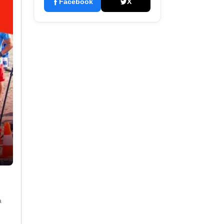
Facebook
X
а