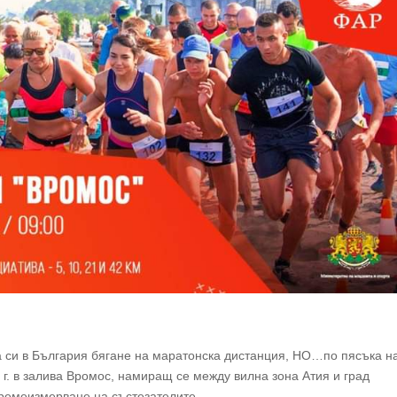
а си в България бягане на маратонска дистанция, НО…по пясъка н
г. в залива Вромос, намиращ се между вилна зона Атия и град
ремеизмерване на състезателите.