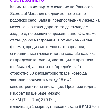
СЪСТЕЗАНИЕТО
Каним те на четвъртото издание на Равногор
Scorelauf Marathon в едноименното китно
родопско село. Запази предпоследния уикенд на
месец юни в календара си, за да създадем
заедно едно различно преживяване. Очакваме
от теб добро настроение, а от нас - уникален
формат, предизвикателни натоварвания,
спиращи дъха гледки и топли хора. За разлика
от предхоните години, дистанциите през тази,
ще бъдат 4, а новата ни "придобивка" е
страхотно 30 километрово трасе, което да
запълни пролуката между 18 и 42
километровите ни дистанции. През тази година
изборът ви ще бъде между:
8 КМ (Trail Run) 370 D+ ,
•
включваща 1 маршрут: Бекови скали 8 KM 370m