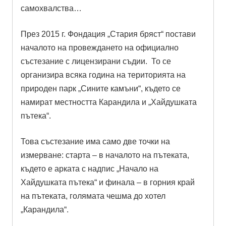
самохвалства…
През 2015 г. Фондация „Стария бряст“ постави
началото на провеждането на официално
състезание с лицензирани съдии. То се
организира всяка година на територията на
природен парк „Сините камъни“, където се
намират местността Карандила и „Хайдушката
пътека“.
Това състезание има само две точки на
измерване: старта – в началото на пътеката,
където е арката с надпис „Начало на
Хайдушката пътека“ и финала – в горния край
на пътеката, голямата чешма до хотел
„Карандила“.