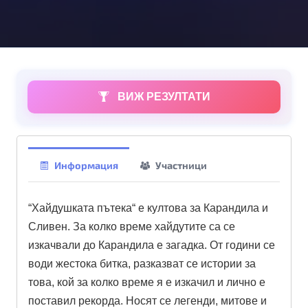
ВИЖ РЕЗУЛТАТИ
Информация
Участници
“Хайдушката пътека“ е култова за Карандила и
Сливен. За колко време хайдутите са се
изкачвали до Карандила е загадка. От години се
води жестока битка, разказват се истории за
това, кой за колко време я е изкачил и лично е
поставил рекорда. Носят се легенди, митове и