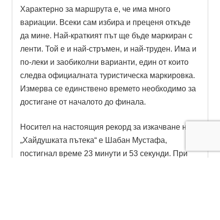
Характерно за маршрута е, че има много
вариации. Всеки сам избира и преценя откъде
да мине. Най-краткият път ще бъде маркиран с
ленти. Той е и най-стръмен, и най-труден. Има и
по-леки и заобиколни варианти, един от които
следва официалната туристическа маркировка.
Измерва се единствено времето необходимо за
достигане от началото до финала.
Носител на настоящия рекорд за изкачване на
„Хайдушката пътека“ е Шабан Мустафа,
постигнал време 23 минути и 53 секунди. При
подобряването му, името на носителя на новият
рекорд, ще бъде изписано на специалната
табела, поставена в началото на пътеката, като
записа на предходния рекорд ще бъде оставен.
Ако не бъде постигнато по-добро време, няма