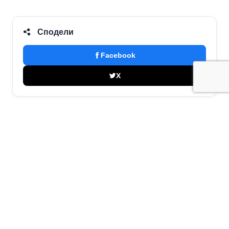
Сподели
Facebook
X
Организатор на събитието
СКО ТРИТЕ ХЪЛМА
0888546192