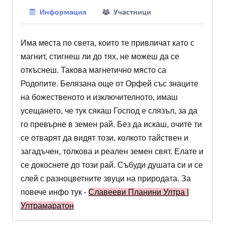
Информация
Участници
Има места по света, които те привличат като с
магнит, стигнеш ли до тях, не можеш да се
откъснеш. Такова магнетично място са
Родопите. Белязана още от Орфей със знаците
на божественото и изключителното, имаш
усещането, че тук сякаш Господ е слязъл, за да
го превърне в земен рай. Без да искаш, очите ти
се отварят да видят този, колкото тайствен и
загадъчен, толкова и реален земен свят. Елате и
се докоснете до този рай. Събуди душата си и се
слей с разноцветните звуци на природата. За
повече инфо тук -
Славееви Планини Ултра |
Ултрамаратон