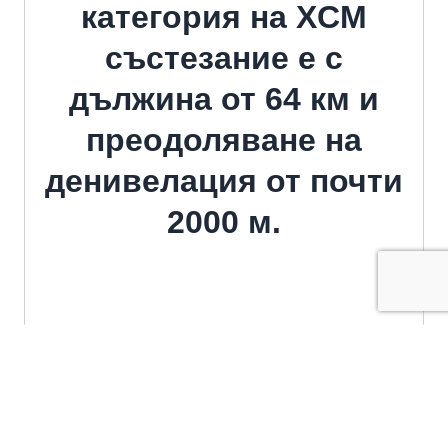
категория на XCM
състезание е с
дължина от 64 км и
преодоляване на
денивелация от почти
2000 м.
На мястото на събитието ще бъде
организиран палатков лагер.
Състезатели и гости ще могат да се
насладят на различни активности