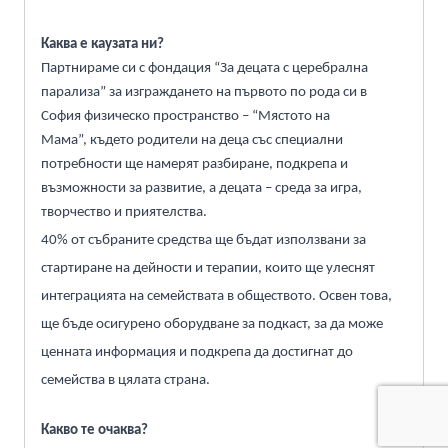
Каква е каузата ни?
Партнираме си с фондация “За децата с церебрална
парализа” за изграждането на първото по рода си в
София физическо пространство – “Мястото на
Мама”,
където родители на деца със специални
потребности ще намерят разбиране, подкрепа и
възможности за развитие, а децата – среда за игра,
творчество и приятелства.
40% от събраните средства
ще бъдат използвани за
стартиране на дейности и терапии, които ще улеснят
интеграцията на семействата в обществото. Освен това,
ще бъде осигурено оборудване за подкаст, за да може
ценната информация и подкрепа да достигнат до
семейства в цялата страна.
Какво те очаква?