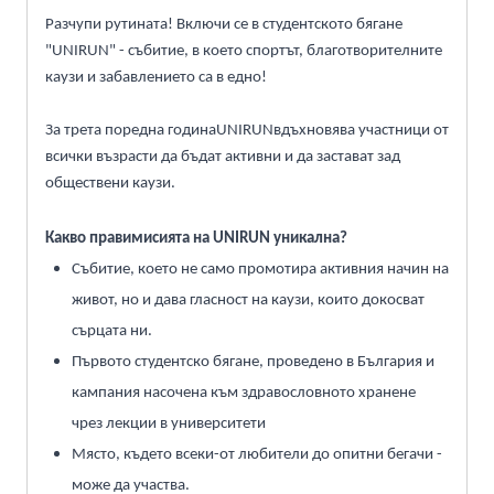
Разчупи рутината! Включи се в студентското бягане
"UNIRUN" - събитие, в което спортът,
благотворителните
каузи и забавлението са в едно!
За трета поредна година
UNIRUN
вдъхновява участници от
всички възрасти да бъдат активни и да застават зад
обществени каузи.
Какво прави
мисията на
UNIRUN уникал
на
?
Събитие,
което не само промотира активния начин на
живот,
но и дава гласност на каузи,
които докосват
сърцата ни.
Първото студентско бягане,
проведено в България и
кампания насочена към здравословното хранене
чрез лекции в университети
Място,
където всеки
-
от любители до опитни бегачи
-
може да участва.