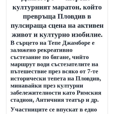
културният маратон, който
превръща Пловдив в
пулсираща сцена на активен
живот и културно изобилие.
В сърцето на Тепе Джамборе е
заложено рекреативно
състезание по бягане, чийто
маршрут води състезателите на
пътешествие през всяко от 7-те
исторически тепета на Пловдив,
минавайки през културни
забележителности като Римския
стадион, Античния театър и др.
Участниците се впускат в едно