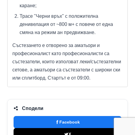
каране;
Трасе "Черни връх" с положителна
денивелация от ~800 м+ с повече от една
смяна на режим ан предвижване.
Състезането е отворено за аматьори и
професионалист като професионалисти са
състезатели, които използват леки/състезателни
сетове, а аматьори са състезатели с широки ски
или сплитборд. Стартът е от 09:00.
Сподели
Facebook
X