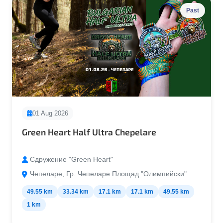
Past
01 Aug 2026
Green Heart Half Ultra Chepelare
Сдружение "Green Heart"
Чепеларе, Гр. Чепеларе Площад "Олимпийски"
49.55 km
33.34 km
17.1 km
17.1 km
49.55 km
1 km