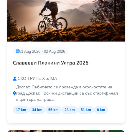
01 Aug 2026 - 02 Aug 2026
Славееви Планини Ултра 2026
СКО ТРИТЕ ХЪЛМА
Доспат, Събитието се провежда в околностите на
град Доспат. Всички дистанции са със старт-финал
в центъра на града.
17 km
34 km
56 km
28 km
51 km
8 km