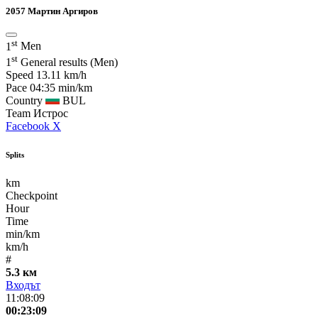
2057
Мартин Аргиров
st
1
Men
st
1
General results (Men)
Speed
13.11 km/h
Pace
04:35 min/km
Country
BUL
Team
Истрос
Facebook
X
Splits
km
Checkpoint
Hour
Time
min/km
km/h
#
5.3 км
Входът
11:08:09
00:23:09