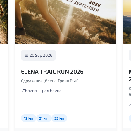
📅 20 Sep 2026
ELENA TRAIL RUN 2026
Сдружение „Елена Трейл Рън"
📍
Елена - град Елена

12 km
21 km
33 km