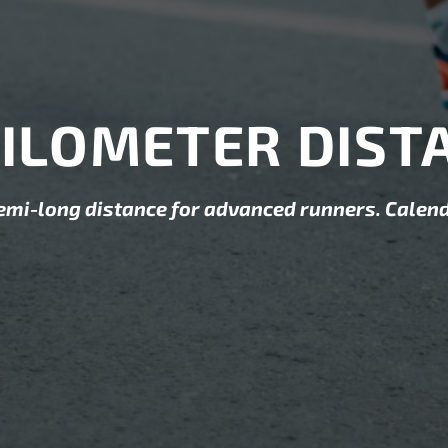
KILOMETER DIST
emi-long distance for advanced runners. Calend