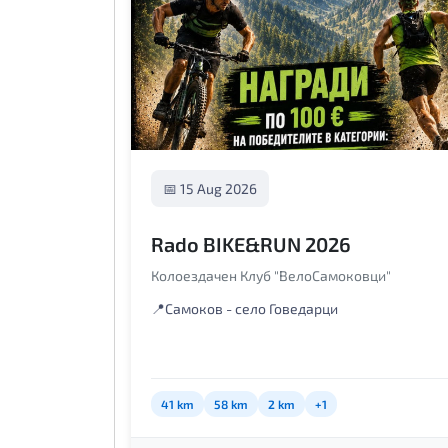
📅 15 Aug 2026
Rado BIKE&RUN 2026
Колоездачен Клуб "ВелоСамоковци"
📍
Самоков - село Говедарци
41 km
58 km
2 km
+1