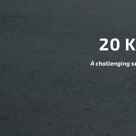
20 
A challenging s