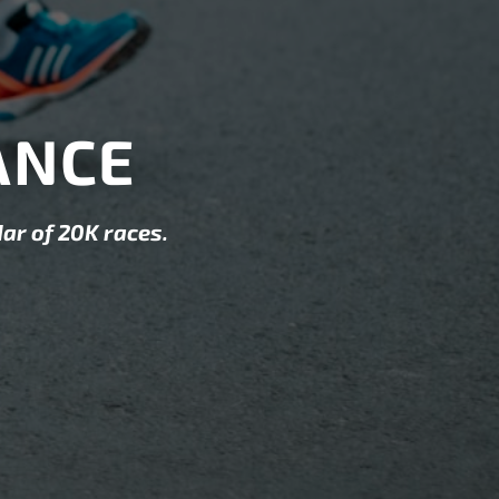
ANCE
ar of 20K races.