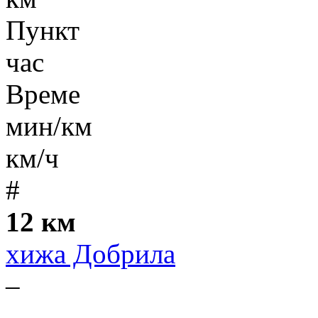
Пункт
час
Време
мин/км
км/ч
#
12 км
хижа Добрила
–
-