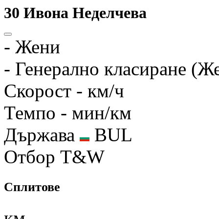
30
Ивона Неделчева
-
Жени
-
Генерално класиране (Ж
Скорост
- км/ч
Темпо
- мин/км
Държава
BUL
Отбор
T&W
Сплитове
км