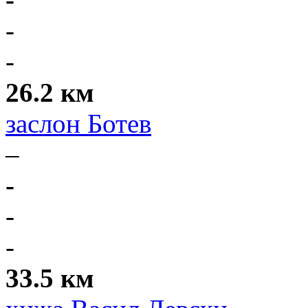
-
-
26.2 км
заслон Ботев
–
-
-
-
33.5 км