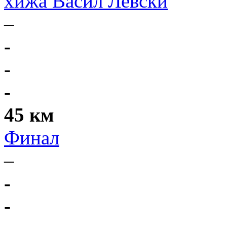
хижа Васил Левски
–
-
-
-
45 км
Финал
–
-
-