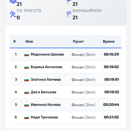
21
21
ПО ТРАСЕТО
ФИНИШИРАЛИ
0
21
#
Име
Пункт
Време
1
Маринела Цекова
(3km)
00:16:29
Финал
2
Боряна Ангелова
(3km)
00:18:02
Финал
3
Златина Генчева
(3km)
00:19:01
Финал
4
Деси Бельова
(3km)
00:19:55
Финал
5
Ивелина Колева
(3km)
00:20:44
Финал
6
Надя Тричкова
(3km)
00:21:02
Финал