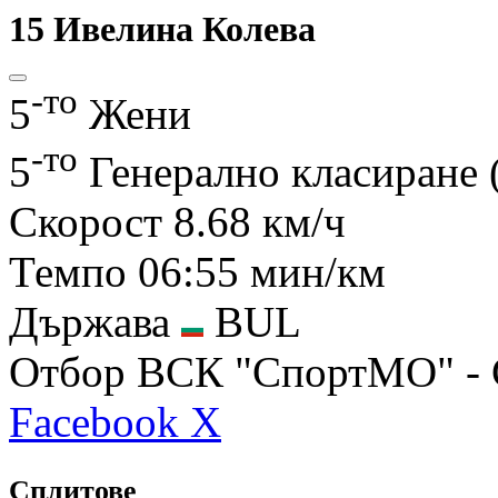
15
Ивелина Колева
-то
5
Жени
-то
5
Генерално класиране 
Скорост
8.68 км/ч
Темпо
06:55 мин/км
Държава
BUL
Отбор
ВСК "СпортМО" -
Facebook
X
Сплитове