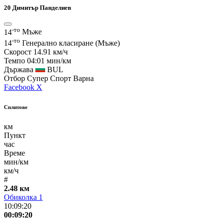
20
Димитър Панделиев
-то
14
Мъже
-то
14
Генерално класиране (Мъже)
Скорост
14.91 км/ч
Темпо
04:01 мин/км
Държава
BUL
Отбор
Супер Спорт Варна
Facebook
X
Сплитове
км
Пункт
час
Време
мин/км
км/ч
#
2.48 км
Обиколка 1
10:09:20
00:09:20