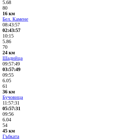
5.68
80
16 км
Бел. Камене
08:43:57
02:43:57
10:15
5.86
70
24 км
Шадийца
09:57:49
03:57:49
09:55
6.05
61
36 км
Бучовица
11:57:31
05:57:31
09:56
6.04
54
45 км
Гъбката