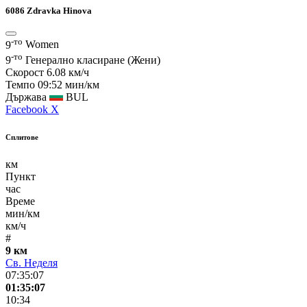
6086
Zdravka Hinova
-то
9
Women
-то
9
Генерално класиране (Жени)
Скорост
6.08 км/ч
Темпо
09:52 мин/км
Държава
BUL
Facebook
X
Сплитове
км
Пункт
час
Време
мин/км
км/ч
#
9 км
Св. Неделя
07:35:07
01:35:07
10:34