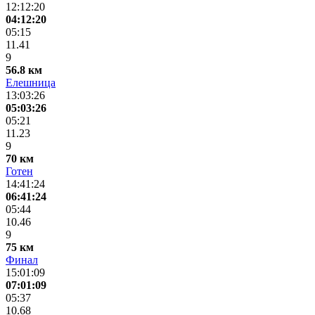
12:12:20
04:12:20
05:15
11.41
9
56.8 км
Елешница
13:03:26
05:03:26
05:21
11.23
9
70 км
Готен
14:41:24
06:41:24
05:44
10.46
9
75 км
Финал
15:01:09
07:01:09
05:37
10.68