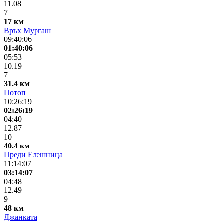
11.08
7
17 км
Връх Мургаш
09:40:06
01:40:06
05:53
10.19
7
31.4 км
Потоп
10:26:19
02:26:19
04:40
12.87
10
40.4 км
Преди Елешница
11:14:07
03:14:07
04:48
12.49
9
48 км
Джанката