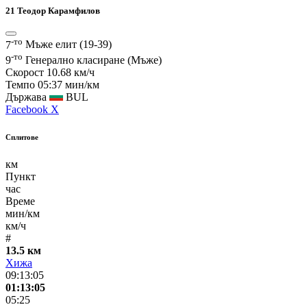
21
Теодор Карамфилов
-то
7
Mъже елит (19-39)
-то
9
Генерално класиране (Мъже)
Скорост
10.68 км/ч
Темпо
05:37 мин/км
Държава
BUL
Facebook
X
Сплитове
км
Пункт
час
Време
мин/км
км/ч
#
13.5 км
Хижа
09:13:05
01:13:05
05:25