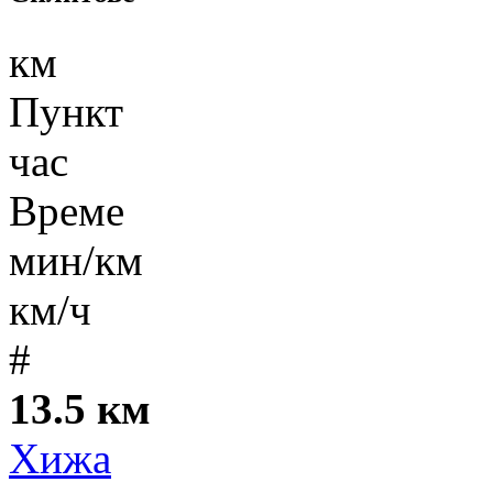
км
Пункт
час
Време
мин/км
км/ч
#
13.5 км
Хижа