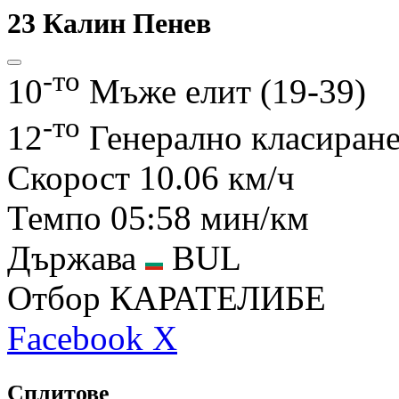
23
Калин Пенев
-то
10
Mъже елит (19-39)
-то
12
Генерално класиран
Скорост
10.06 км/ч
Темпо
05:58 мин/км
Държава
BUL
Отбор
КАРАТЕЛИБЕ
Facebook
X
Сплитове