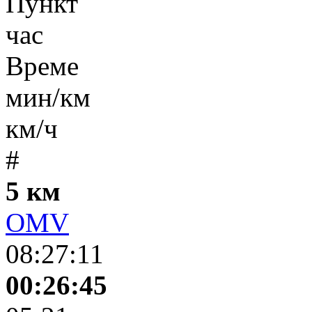
Пункт
час
Време
мин/км
км/ч
#
5 км
OMV
08:27:11
00:26:45