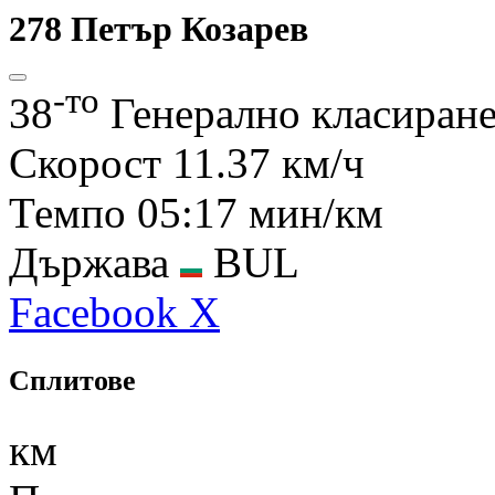
278
Петър Козарев
-то
38
Генерално класиран
Скорост
11.37 км/ч
Темпо
05:17 мин/км
Държава
BUL
Facebook
X
Сплитове
км