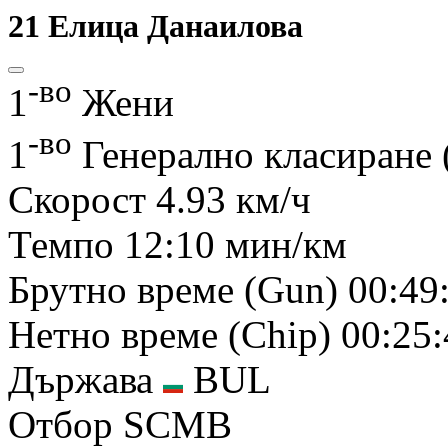
21
Елица Данаилова
-во
1
Жени
-во
1
Генерално класиране
Скорост
4.93 км/ч
Темпо
12:10 мин/км
Брутно време (Gun)
00:49
Нетно време (Chip)
00:25:
Държава
BUL
Отбор
SCMB