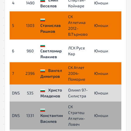
4
1490
Юноши
00
Веселов
Койнаре
СК
Атлетика
5
1303
Станислав
Юноши
00
2012-
Рашков
В.Търново
ЛСК Русе
6
960
Светломир
Юноши
00
Кар
Янакиев
СК Атлет
Вангел
7
2396
2004-
Юноши
00
Димитров
Поморие
Христо
Олимп 97-
DNS
535
Юноши
-
Младенов
Силистра
СК
Стратеш
DNS
1331
Константин
Юноши
-
Атлетик-
Василев
Ловеч