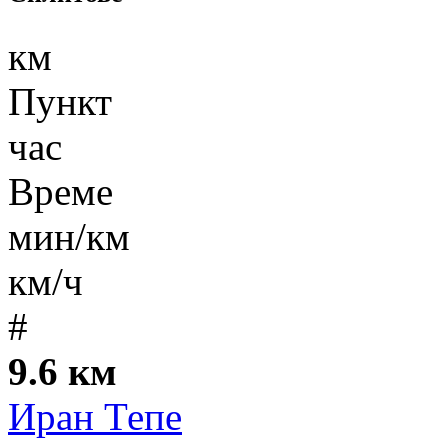
км
Пункт
час
Време
мин/км
км/ч
#
9.6 км
Иран Тепе