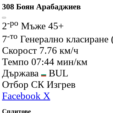
308
Боян Арабаджиев
-ро
2
Мъже 45+
-то
7
Генерално класиране
Скорост
7.76 км/ч
Темпо
07:44 мин/км
Държава
BUL
Отбор
СК Изгрев
Facebook
X
Сплитове