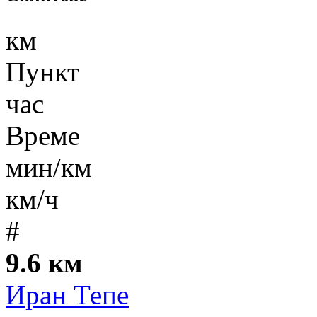
км
Пункт
час
Време
мин/км
км/ч
#
9.6 км
Иран Тепе