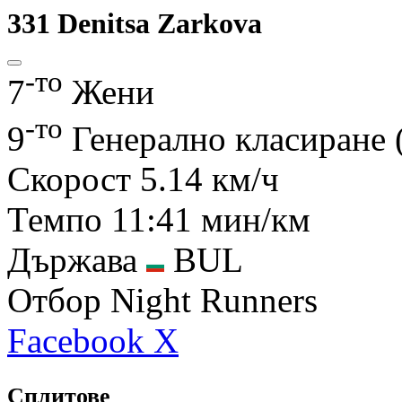
331
Denitsa Zarkova
-то
7
Жени
-то
9
Генерално класиране 
Скорост
5.14 км/ч
Темпо
11:41 мин/км
Държава
BUL
Отбор
Night Runners
Facebook
X
Сплитове