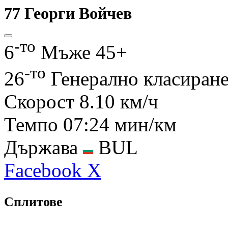
77
Георги Войчев
-то
6
Мъже 45+
-то
26
Генерално класиран
Скорост
8.10 км/ч
Темпо
07:24 мин/км
Държава
BUL
Facebook
X
Сплитове