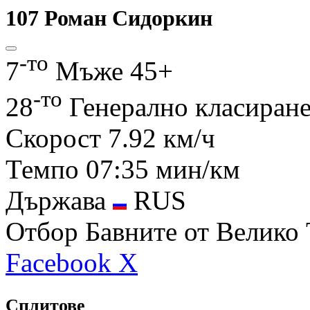
107
Роман Сидоркин
-то
7
Мъже 45+
-то
28
Генерално класиран
Скорост
7.92 км/ч
Темпо
07:35 мин/км
Държава
RUS
Отбор
Бавните от Велико
Facebook
X
Сплитове