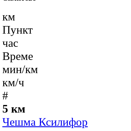
км
Пункт
час
Време
мин/км
км/ч
#
5 км
Чешма Ксилифор