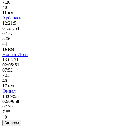
7.20
40
11 км
Арбанаси
12:21:54
01:21:54
07:27
8.06
44
16 км
Новите Лозя
13:05:51
02:05:51
07:52
7.63
40
17 км
Финал
13:09:58
02:09:58
07:39
7.85
40
Затвори