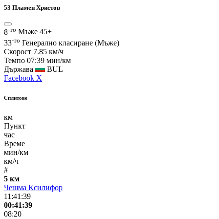
53
Пламен Христов
-то
8
Мъже 45+
-то
33
Генерално класиране (Мъже)
Скорост
7.85 км/ч
Темпо
07:39 мин/км
Държава
BUL
Facebook
X
Сплитове
км
Пункт
час
Време
мин/км
км/ч
#
5 км
Чешма Ксилифор
11:41:39
00:41:39
08:20