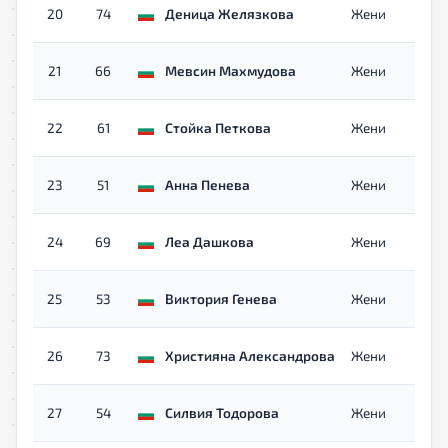
20
74
Деница Желязкова
Жени
21
66
Мевсин Махмудова
Жени
22
61
Стойка Петкова
Жени
23
51
Анна Пенева
Жени
24
69
Леа Дашкова
Жени
25
53
Виктория Генева
Жени
26
73
Християна Александрова
Жени
27
54
Силвия Тодорова
Жени