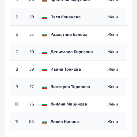
5
58
Петя Ковачева
Жени
6
55
Радостина Балова
Жени
7
50
Денислава Борисова
Жени
8
59
Ивана Тонкова
Жени
9
57
Виктория Тодорова
Жени
10
76
Лиляна Маринова
Жени
11
83
Лидия Нанова
Жени