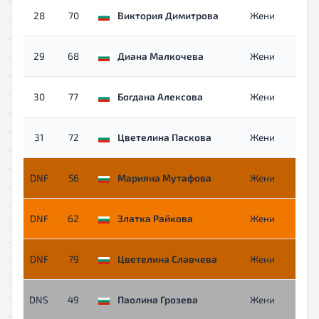
28
70
Виктория Димитрова
Жени
29
68
Диана Малкочева
Жени
30
77
Богдана Алексова
Жени
31
72
Цветелина Паскова
Жени
DNF
56
Марияна Мутафова
Жени
DNF
62
Златка Райкова
Жени
DNF
79
Цветелина Славчева
Жени
DNS
49
Паолина Грозева
Жени