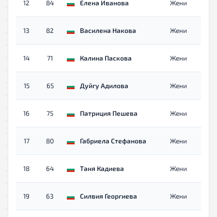
12
84
Елена Иванова
Жени
13
82
Василена Накова
Жени
14
71
Калина Паскова
Жени
15
65
Дуйгу Адилова
Жени
16
75
Патриция Пешева
Жени
17
80
Габриела Стефанова
Жени
18
64
Таня Кадиева
Жени
19
63
Силвия Георгиева
Жени