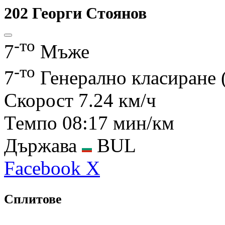
202
Георги Стоянов
-то
7
Мъже
-то
7
Генерално класиране
Скорост
7.24 км/ч
Темпо
08:17 мин/км
Държава
BUL
Facebook
X
Сплитове