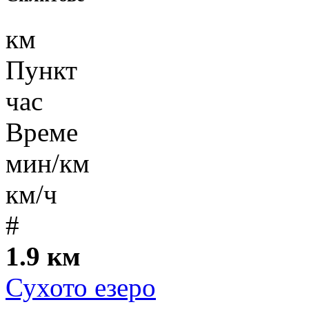
км
Пункт
час
Време
мин/км
км/ч
#
1.9 км
Сухото езеро