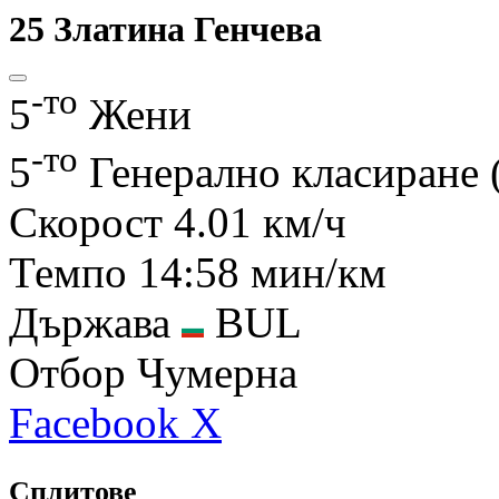
25
Златина Генчева
-то
5
Жени
-то
5
Генерално класиране 
Скорост
4.01 км/ч
Темпо
14:58 мин/км
Държава
BUL
Отбор
Чумерна
Facebook
X
Сплитове