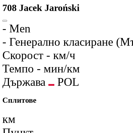
708
Jacek Jaroński
-
Men
-
Генерално класиране (М
Скорост
- км/ч
Темпо
- мин/км
Държава
POL
Сплитове
км
Пункт