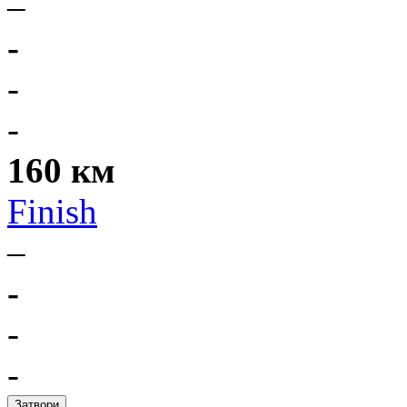
–
-
-
-
160 км
Finish
–
-
-
-
Затвори