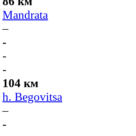
86 км
Mandrata
–
-
-
-
104 км
h. Begovitsa
–
-