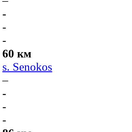
–
-
-
-
60 км
s. Senokos
–
-
-
-