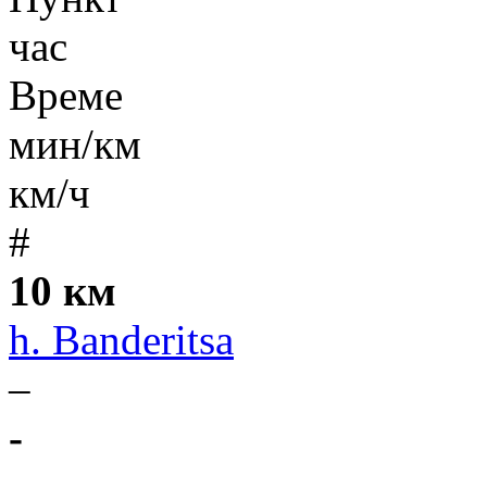
час
Време
мин/км
км/ч
#
10 км
h. Banderitsa
–
-
-