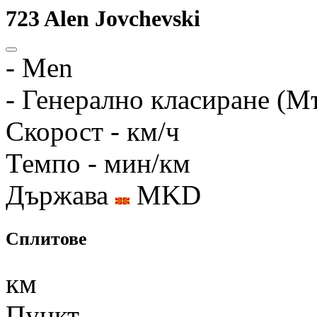
723
Alen Jovchevski
-
Men
-
Генерално класиране (М
Скорост
- км/ч
Темпо
- мин/км
Държава
MKD
Сплитове
км
Пункт