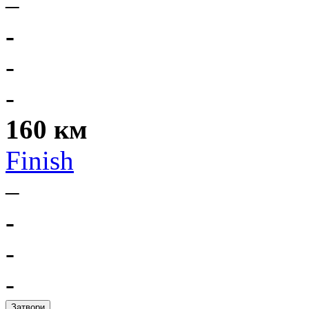
–
-
-
-
160 км
Finish
–
-
-
-
Затвори