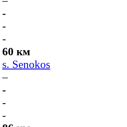
–
-
-
-
60 км
s. Senokos
–
-
-
-