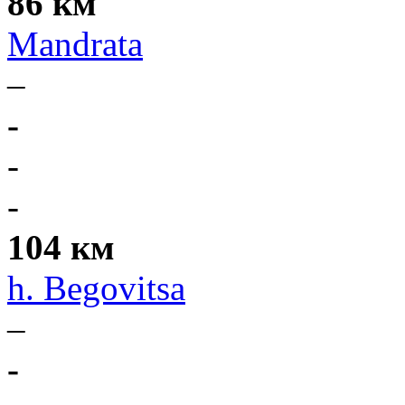
86 км
Mandrata
–
-
-
-
104 км
h. Begovitsa
–
-