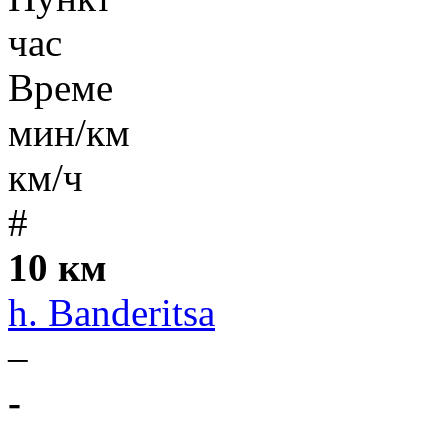
час
Време
мин/км
км/ч
#
10 км
h. Banderitsa
–
-
-