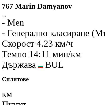
767
Marin Damyanov
-
Men
-
Генерално класиране (М
Скорост
4.23 км/ч
Темпо
14:11 мин/км
Държава
BUL
Сплитове
км
Пункт