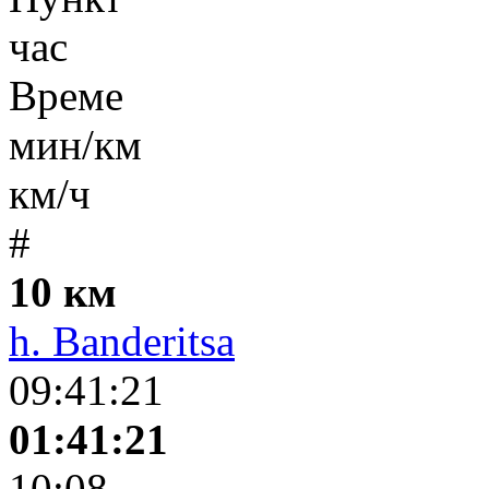
час
Време
мин/км
км/ч
#
10 км
h. Banderitsa
09:41:21
01:41:21
10:08