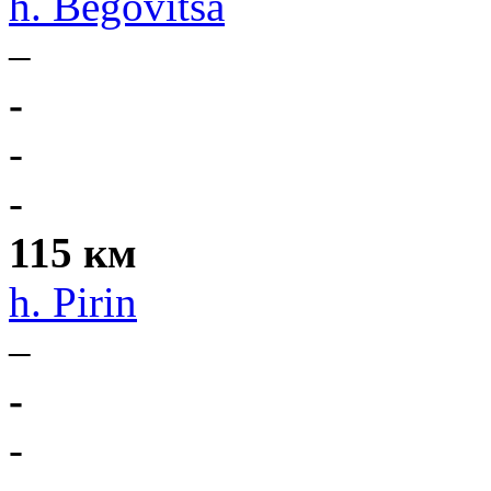
h. Begovitsa
–
-
-
-
115 км
h. Pirin
–
-
-