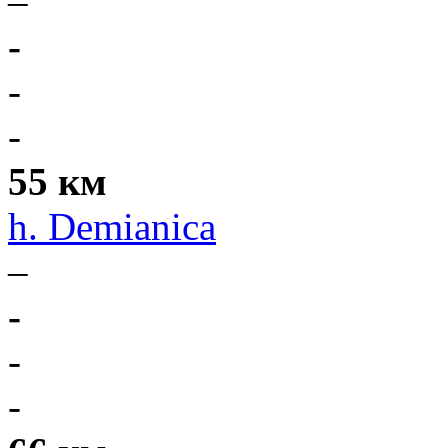
–
-
-
-
55 км
h. Demianica
–
-
-
-