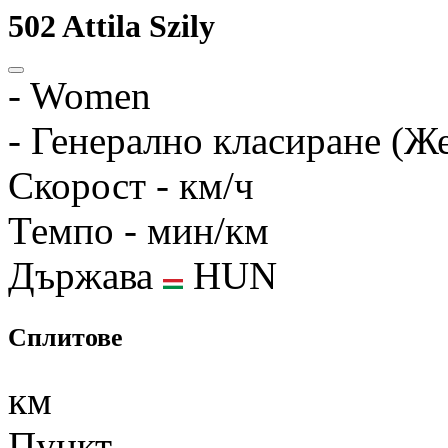
502
Attila Szily
-
Women
-
Генерално класиране (Ж
Скорост
- км/ч
Темпо
- мин/км
Държава
HUN
Сплитове
км
Пункт