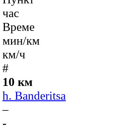
час
Време
мин/км
км/ч
#
10 км
h. Banderitsa
–
-
-