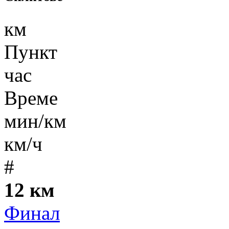
км
Пункт
час
Време
мин/км
км/ч
#
12 км
Финал