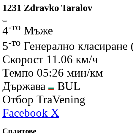
1231
Zdravko Taralov
-то
4
Мъже
-то
5
Генерално класиране
Скорост
11.06 км/ч
Темпо
05:26 мин/км
Държава
BUL
Отбор
TraVening
Facebook
X
Сплитове