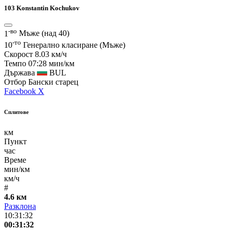
103
Konstantin Kochukov
-во
1
Мъже (над 40)
-то
10
Генерално класиране (Мъже)
Скорост
8.03 км/ч
Темпо
07:28 мин/км
Държава
BUL
Отбор
Бански старец
Facebook
X
Сплитове
км
Пункт
час
Време
мин/км
км/ч
#
4.6 км
Разклона
10:31:32
00:31:32